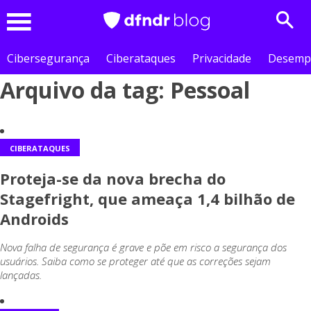
Sear
Menu
Cibersegurança
Ciberataques
Privacidade
Desemp
Arquivo da tag: Pessoal
CIBERATAQUES
Proteja-se da nova brecha do
Stagefright, que ameaça 1,4 bilhão de
Androids
Nova falha de segurança é grave e põe em risco a segurança dos
usuários. Saiba como se proteger até que as correções sejam
lançadas.