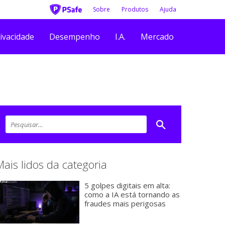
Sobre
Produtos
Ajuda
ivacidade
Desempenho
I.A.
Mercado
Mais lidos da categoria
5 golpes digitais em alta:
como a IA está tornando as
fraudes mais perigosas