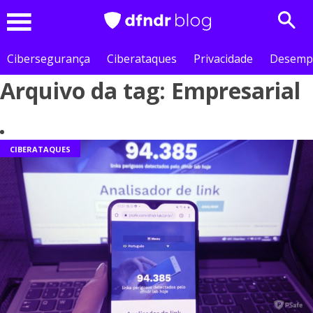
Sear
Menu
Cibersegurança
Ciberataques
Privacidade
Desemp
Arquivo da tag: Empresarial
CIBERATAQUES