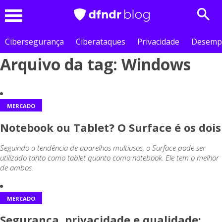
Sear
Menu
Cibersegurança
Ciberataques
Privacidade
Desemp
Arquivo da tag: Windows
MERCADO
Notebook ou Tablet? O Surface é os dois
Seguindo a tendência de aparelhos multiusos, o Surface pode ser
utilizado tanto como tablet quanto como notebook. Ele tem o melhor
de ambos.
MERCADO
Segurança, privacidade e qualidade: