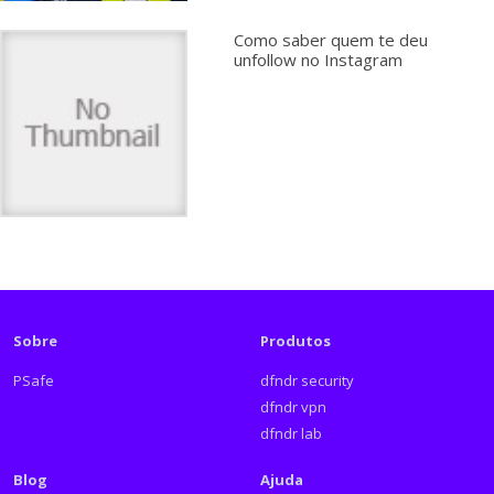
Como saber quem te deu
unfollow no Instagram
Sobre
Produtos
PSafe
dfndr security
dfndr vpn
dfndr lab
Blog
Ajuda