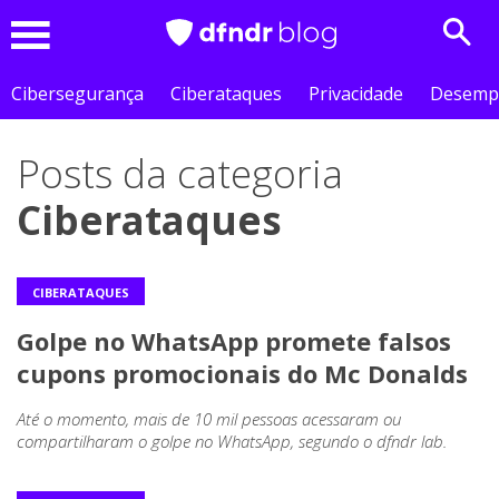
Sear
Menu
Cibersegurança
Ciberataques
Privacidade
Desemp
Posts da categoria
Ciberataques
CIBERATAQUES
Golpe no WhatsApp promete falsos
cupons promocionais do Mc Donalds
Até o momento, mais de 10 mil pessoas acessaram ou
compartilharam o golpe no WhatsApp, segundo o dfndr lab.