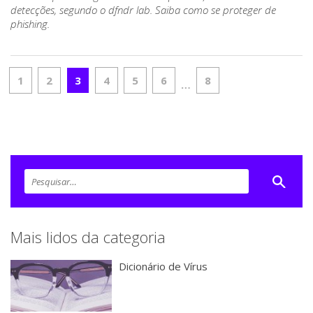
detecções, segundo o dfndr lab. Saiba como se proteger de
phishing.
1
2
3
4
5
6
8
…
Mais lidos da categoria
Dicionário de Vírus