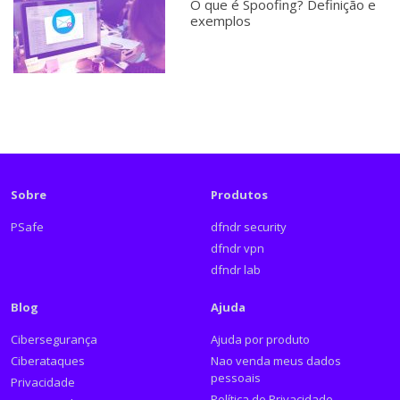
O que é Spoofing? Definição e
exemplos
Sobre
Produtos
PSafe
dfndr security
dfndr vpn
dfndr lab
Blog
Ajuda
Cibersegurança
Ajuda por produto
Ciberataques
Nao venda meus dados
pessoais
Privacidade
Política de Privacidade