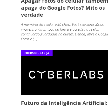
Apagar fotos do celular també
apaga do Google Fotos? Mito ou
verdade
A memória do celular está cheia. Você seleciona várias
imagens antigas, toca na lixeira e acredita que elas
continuarão guardadas na nuvem. Depois, abre o Googl
Fotos e […]
CIBERSEGURANÇA
Futuro da Inteligência Artificial: