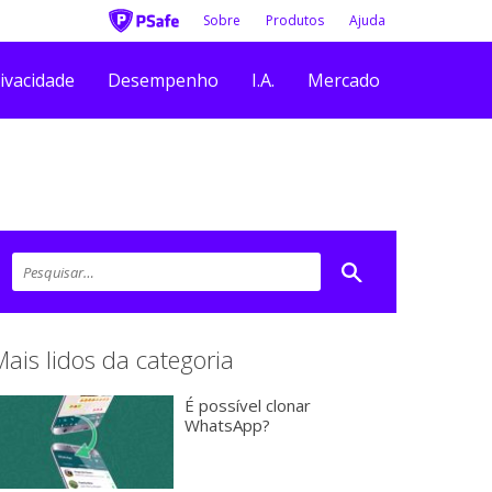
Sobre
Produtos
Ajuda
ivacidade
Desempenho
I.A.
Mercado
Mais lidos da categoria
É possível clonar
WhatsApp?