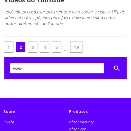
Você não precisa usar programas e nem copiar e colar a URL do
vídeo em outras páginas para fazer download! Saiba como
baixar diretamente do Youtube.
1
2
3
4
5
19
…
Sobre
Produtos
PSafe
dfndr security
dfndr vpn