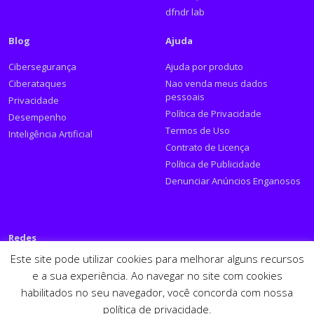
dfndr lab
Blog
Ajuda
Cibersegurança
Ajuda por produto
Ciberataques
Nao venda meus dados
pessoais
Privacidade
Política de Privacidade
Desempenho
Termos de Uso
Inteligência Artificial
Contrato de Licença
Política de Publicidade
Denunciar Anúncios Enganosos
Redes
Este site pode utilizar cookies para melhorar alguns recursos
Siga a PSafe:
e a sua experiência. Ao navegar no site com cookies
habilitados no seu navegador, você concorda com nossa
Facebook
Twitter
RSS
Youtube
LinkedIn
política de privacidade.