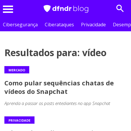
Sear
Menu
Cibersegurança
Ciberataques
Privacidade
Desemp
Resultados para: vídeo
MERCADO
Como pular sequências chatas de
vídeos do Snapchat
Aprenda a passar os posts entediantes no app Snapchat
PRIVACIDADE